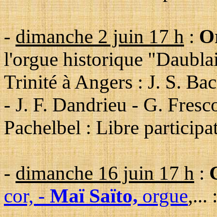
-
dimanche 2 juin 17 h
:
O
l'orgue historique "Daublain
Trinité à Angers : J. S. B
- J. F. Dandrieu - G. Fresc
Pachelbel :
Libre participa
-
dimanche 16 juin 17 h
:
cor,
-
Maï Saïto,
orgue
,... 